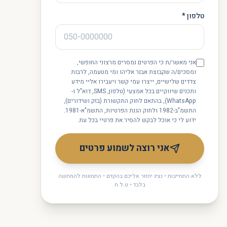
טלפון *
אני מאשר/ת כי הפרטים נמסרים מרצוני החופשי,
ומסכים/ה שקבוצת אבנר אליהו ומי מטעמה, לרבות
צדדים שלישיים, ייצרו עמי קשר ויעבירו אליי מידע
ותכנים שיווקיים בכל אמצעי (טלפון, SMS, דוא"ל ו-
WhatsApp), בהתאם לחוק התקשורת (בזק ושידורים),
התשמ"ב-1982 ולחוק הגנת הפרטיות, התשמ"א-1981.
ידוע לי כי אוכל לבקש להסיר את פרטיי בכל עת.
אני רוצה לשמוע פרטים
ללא התחייבות • נציג יחזור אליכם בהקדם • התמונות להמחשה
בלבד • ט.ל.ח